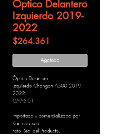
Óptico Delantero
Izquierdo 2019-
2022
Precio
$264.361
Agotado
Óptico Delantero
Izquierdo Changan A500 2019-
2022
CA-A5-01
Importado y comercializado por
Kanroad spa
Foto Real del Producto.