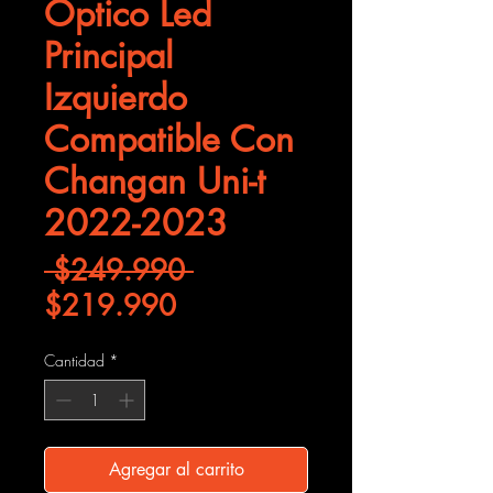
Óptico Led
Principal
Izquierdo
Compatible Con
Changan Uni-t
2022-2023
Precio
 $249.990 
Precio de oferta
$219.990
Cantidad
*
Agregar al carrito