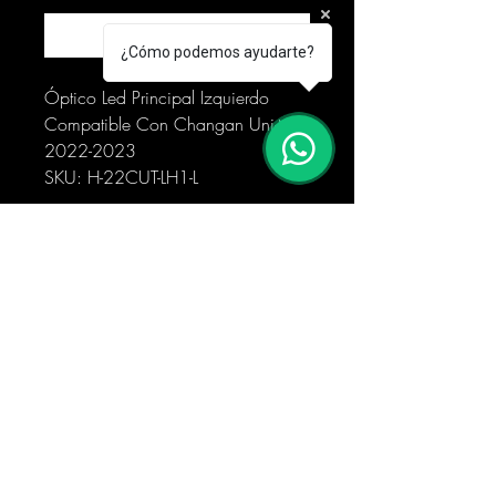
Realizar compra
¿Cómo podemos ayudarte?
Óptico Led Principal Izquierdo
Compatible Con Changan Uni-t
2022-2023
SKU: H-22CUT-LH1-L
Importado y comercializado por
Kanroad spa
Foto Real del Producto.
Horario de la Tienda:
De Lunes a Viernes de 09:00 a
18:00 Hrs
Sábado: de 09:00 a 14:00 Hrs
Feriados y festivos: Cerrado