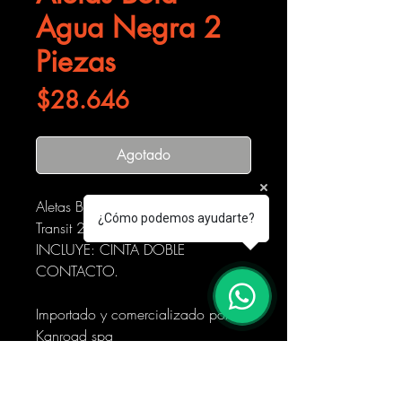
Agua Negra 2
Piezas
Precio
$28.646
Agotado
Aletas Bota Agua Negra Ford
¿Cómo podemos ayudarte?
Transit 2013-2021 2 Piezas
INCLUYE: CINTA DOBLE
CONTACTO.
Importado y comercializado por
Kanroad spa
Foto Real del Producto.
Horario de entrega:
De Lunes a Viernes de 10:00 a