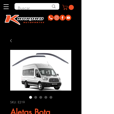
SKU: E219
Aletas Bota