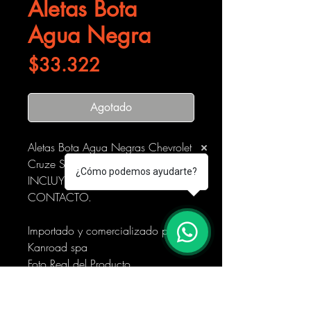
Aletas Bota
Agua Negra
Precio
$33.322
Agotado
Aletas Bota Agua Negras Chevrolet
Cruze Sedan (2008-2017)
¿Cómo podemos ayudarte?
INCLUYE: CINTA DOBLE
CONTACTO.
Importado y comercializado por
Kanroad spa
Foto Real del Producto.
Horario de entrega: