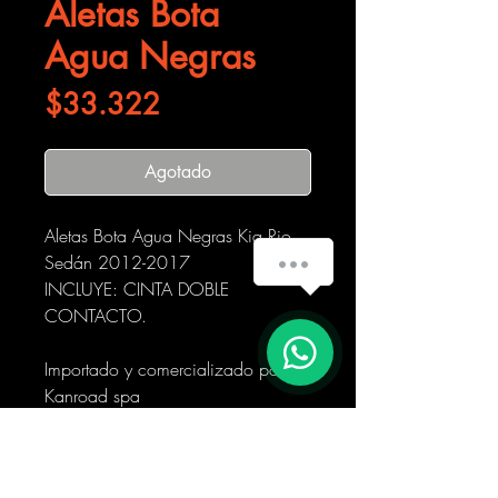
Aletas Bota
Agua Negras
Precio
$33.322
Agotado
Aletas Bota Agua Negras Kia Rio
¿Cómo podemos ayudarte?
Sedán 2012-2017
INCLUYE: CINTA DOBLE
CONTACTO.
Importado y comercializado por
Kanroad spa
Foto Real del Producto.
Horario de entrega:
De Lunes a Viernes de 10:00 a