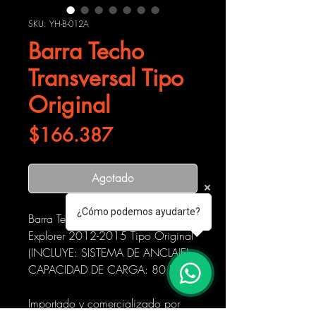
SKU: YH-B-012A
Barra Techo
Transversal Tipo
Original
Precio
$166.387
Agotado
¿Cómo podemos ayudarte?
Barra Techo Transversal Ford
Explorer 2012-2015 Tipo Original
(INCLUYE: SISTEMA DE ANCLAJE)
CAPACIDAD DE CARGA: 80 KG.
Importado y comercializado por