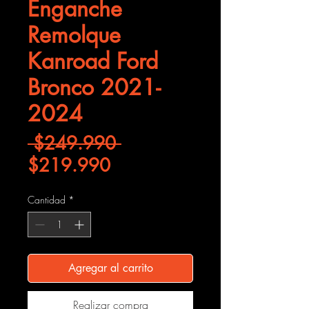
Enganche
Remolque
Kanroad Ford
Bronco 2021-
2024
Precio
 $249.990 
Precio de oferta
$219.990
Cantidad
*
Agregar al carrito
Realizar compra