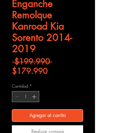
Enganche
Remolque
Kanroad Kia
Sorento 2014-
2019
Precio
 $199.990 
Precio de oferta
$179.990
Cantidad
*
Agregar al carrito
Realizar compra