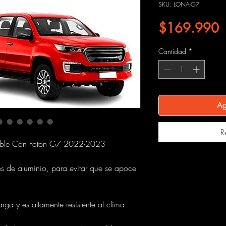
SKU: LONA-G7
P
$169.990
Cantidad
*
Ag
R
ible Con Foton G7 2022-2023
es de aluminio, para evitar que se apoce
rga y es altamente resistente al clima.