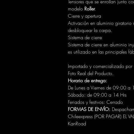
Tensores que se enrollan junto co
modelo
Roller
.
Cierre y apertura
Activación en aluminio giratorio 
desbloquear la carpa.
Sistema de cierre
Sistema de cierre en aluminio i
es utilizado en las principales fá
Importado y comercializado por
Foto Real del Producto.
Horario de entrega:
De Lunes a Viernes de 09:00 a 
Sábado: de 09:00 a 14 Hrs
Feriados y festivos: Cerrado
FORMAS DE ENVÍO:
Despachamo
Chileexpress (POR PAGAR) EL V
KanRoad