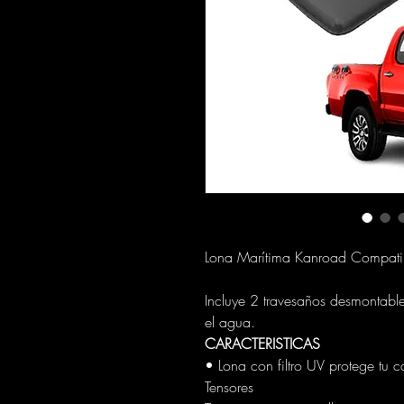
Lona Marítima Kanroad Compat
Incluye 2 travesaños desmontabl
el agua.
CARACTERISTICAS
• Lona con filtro UV protege tu ca
Tensores