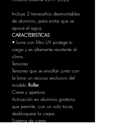
Incluye 2 travesaños desmontables
de aluminio, para evitar que se
apoce el agua.
CARACTERISTICAS
• Lona con filtro UV protege tu
carga y es altamente resistente al
clima.
Tensores
Tensores que se enrollan junto con
la lona- un recurso exclusivo del
modelo
Roller
.
Cierre y apertura
Activación en aluminio giratorio
que permite, con un solo tocar,
desbloquear la carpa.
Sistema de cierre
Sistema de cierre en aluminio