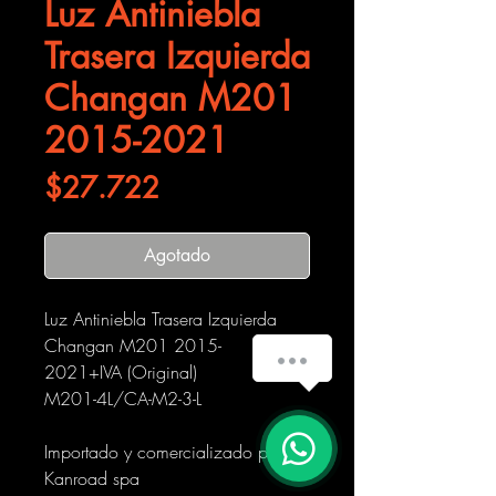
Luz Antiniebla
Trasera Izquierda
Changan M201
2015-2021
Precio
$27.722
Agotado
Luz Antiniebla Trasera Izquierda
Changan M201 2015-
2021+IVA (Original)
M201-4L/CA-M2-3-L
Importado y comercializado por
Kanroad spa