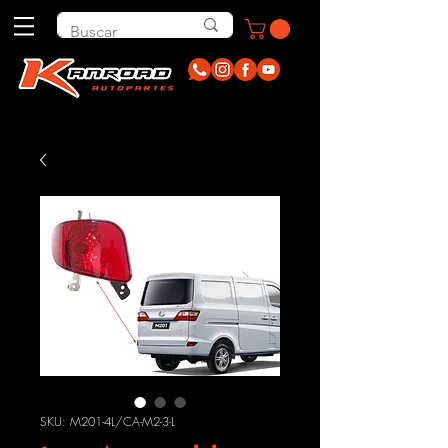
SKU: M201-4L/CA-M2-3-L