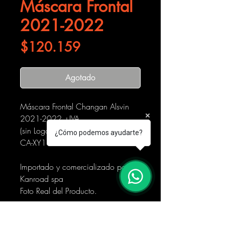
Máscara Frontal
2021-2022
Precio
$120.159
Agotado
Máscara Frontal Changan Alsvin
2021-2022 +IVA
(sin Logo)
¿Cómo podemos ayudarte?
CA-XY18-09
Importado y comercializado por
Kanroad spa
Foto Real del Producto.
Horario de la Tienda: