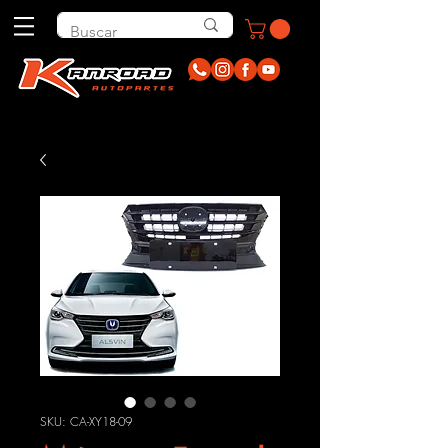
SKU: CA-XY18-09