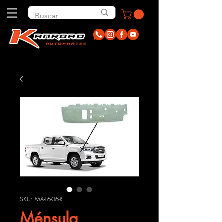
SKU: MA-T6-06-R
Ménsula