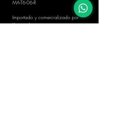
MA-T6-06-R
Importado y comercializado por
Kanroad spa
Foto Real del Producto.
Horario de la Tienda:
De Lunes a Viernes de 09:00 a
18:00 Hrs
Sábado: de 09:00 a 14:00 Hrs
Feriados y festivos: Cerrado
FORMAS DE ENVÍO:
Despachamos por Starken, Pullman
Cargo y Chileexpress (POR PAGAR)
EL VALOR DEL FLETE SE PAGA EN
DESTINO.