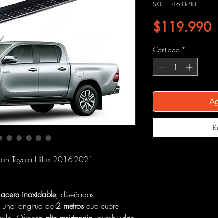
SKU: H-16TH-BKT
P
$119.990
Cantidad
*
Ag
R
 Con Toyota Hilux 2016-2021
n
acero inoxidable
, diseñadas
n una longitud de
2 metros
que cubre
ículo. Ofrecen
alta resistencia
, durabilidad