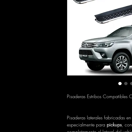
Pisaderas Estribos Compatibles
Pisaderas laterales fabricadas e
especialmente para
pickups
, co
completamente el lateral del veh