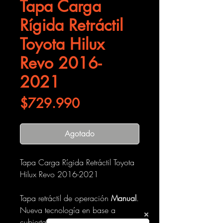
Tapa Carga
Rígida Retráctil
Toyota Hilux
Revo 2016-
2021
Precio
$729.990
Agotado
Tapa Carga Rígida Retráctil Toyota
Hilux Revo 2016-2021
Tapa retráctil de operación
Manual
.
Nueva tecnología en base a
cubierta de policarbonato ULTRA